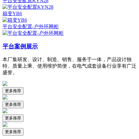
平台安全配置KYN28
箱变YB6
平台安全配置-户外环网柜
平台案例展示
本厂集研发、设计、制造、销售、服务于一体，产品设计独
特、质量上乘、使用维护简便，在电气成套设备行业享有广泛
盛誉。
更多推荐
更多推荐
更多推荐
更多推荐