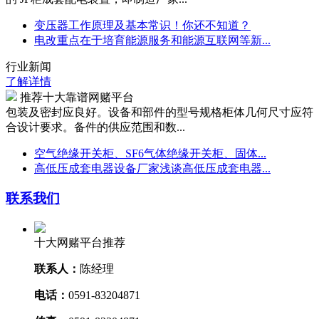
变压器工作原理及基本常识！你还不知道？
电改重点在于培育能源服务和能源互联网等新...
行业新闻
了解详情
推荐十大靠谱网赌平台
包装及密封应良好。设备和部件的型号规格柜体几何尺寸应符
合设计要求。备件的供应范围和数...
空气绝缘开关柜、SF6气体绝缘开关柜、固体...
高低压成套电器设备厂家浅谈高低压成套电器...
联系我们
十大网赌平台推荐
联系人：
陈经理
电话：
0591-83204871