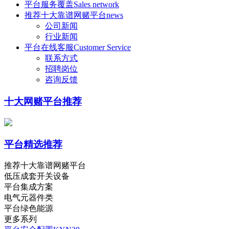
平台服务覆盖
Sales network
推荐十大靠谱网赌平台
news
公司新闻
行业新闻
平台在线客服
Customer Service
联系方式
招聘岗位
咨询反馈
十大网赌平台推荐
平台精选推荐
推荐十大靠谱网赌平台
低压成套开关设备
平台集成方案
电气元器件类
平台绿色能源
更多系列