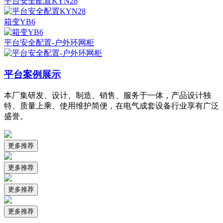
平台安全配置KYN28
箱变YB6
平台安全配置-户外环网柜
平台案例展示
本厂集研发、设计、制造、销售、服务于一体，产品设计独
特、质量上乘、使用维护简便，在电气成套设备行业享有广泛
盛誉。
更多推荐
更多推荐
更多推荐
更多推荐