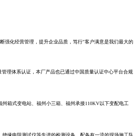
不断强化经营管理，提升企业品质，笃行"客户满意是我们最大的
0质量管理体系认证，本厂产品也已通过中国质量认证中心平台合规
州箱式变电站、福州小三箱、福州承接110KV以下变配电工
、绝缘电阻测试仪等先进的检测设备，配备有一流的现场施工队