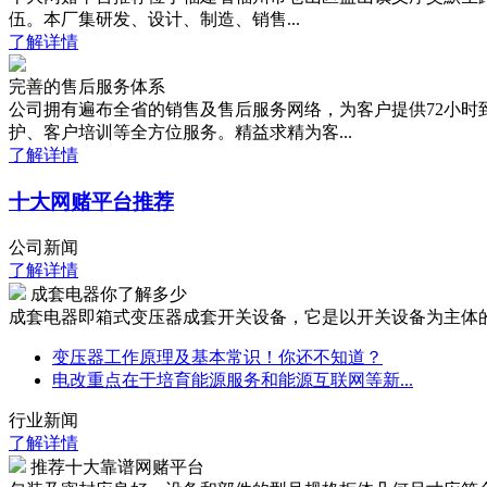
伍。本厂集研发、设计、制造、销售...
了解详情
完善的售后服务体系
公司拥有遍布全省的销售及售后服务网络，为客户提供72小
护、客户培训等全方位服务。精益求精为客...
了解详情
十大网赌平台推荐
公司新闻
了解详情
成套电器你了解多少
成套电器即箱式变压器成套开关设备，它是以开关设备为主体的 J
变压器工作原理及基本常识！你还不知道？
电改重点在于培育能源服务和能源互联网等新...
行业新闻
了解详情
推荐十大靠谱网赌平台