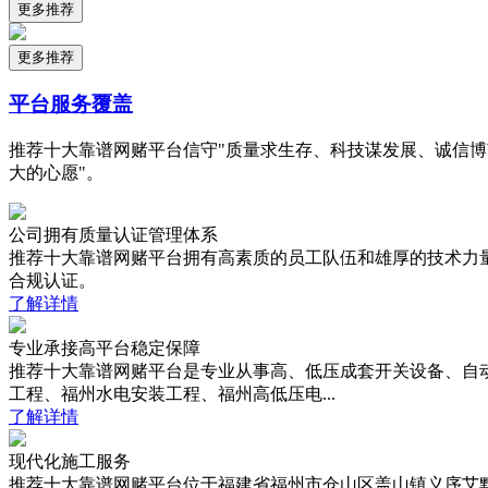
更多推荐
更多推荐
平台服务覆盖
推荐十大靠谱网赌平台信守"质量求生存、科技谋发展、诚信博
大的心愿"。
公司拥有质量认证管理体系
推荐十大靠谱网赌平台拥有高素质的员工队伍和雄厚的技术力量，
合规认证。
了解详情
专业承接高平台稳定保障
推荐十大靠谱网赌平台是专业从事高、低压成套开关设备、自动
工程、福州水电安装工程、福州高低压电...
了解详情
现代化施工服务
推荐十大靠谱网赌平台位于福建省福州市仓山区盖山镇义序艾