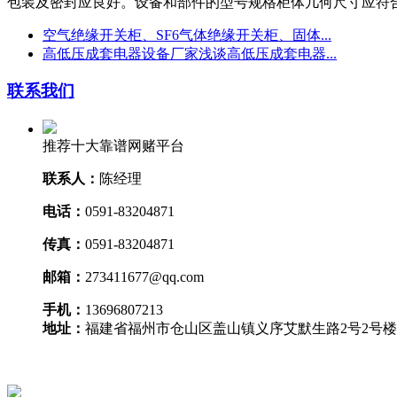
包装及密封应良好。设备和部件的型号规格柜体几何尺寸应符合
空气绝缘开关柜、SF6气体绝缘开关柜、固体...
高低压成套电器设备厂家浅谈高低压成套电器...
联系我们
推荐十大靠谱网赌平台
联系人：
陈经理
电话：
0591-83204871
传真：
0591-83204871
邮箱：
273411677@qq.com
手机：
13696807213
地址：
福建省福州市仓山区盖山镇义序艾默生路2号2号