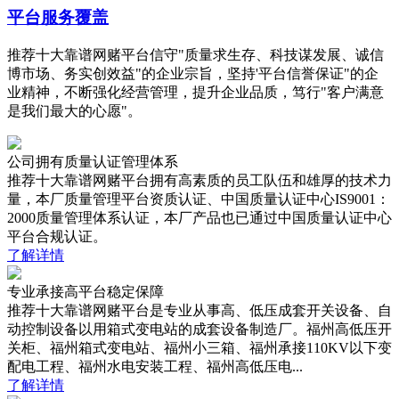
平台服务覆盖
推荐十大靠谱网赌平台信守"质量求生存、科技谋发展、诚信
博市场、务实创效益"的企业宗旨，坚持'平台信誉保证"的企
业精神，不断强化经营管理，提升企业品质，笃行"客户满意
是我们最大的心愿"。
公司拥有质量认证管理体系
推荐十大靠谱网赌平台拥有高素质的员工队伍和雄厚的技术力
量，本厂质量管理平台资质认证、中国质量认证中心IS9001：
2000质量管理体系认证，本厂产品也已通过中国质量认证中心
平台合规认证。
了解详情
专业承接高平台稳定保障
推荐十大靠谱网赌平台是专业从事高、低压成套开关设备、自
动控制设备以用箱式变电站的成套设备制造厂。福州高低压开
关柜、福州箱式变电站、福州小三箱、福州承接110KV以下变
配电工程、福州水电安装工程、福州高低压电...
了解详情