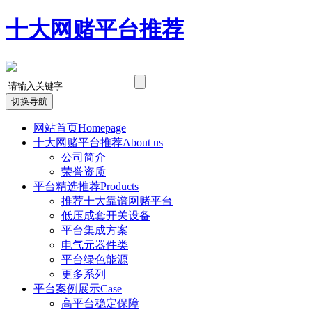
十大网赌平台推荐
切换导航
网站首页
Homepage
十大网赌平台推荐
About us
公司简介
荣誉资质
平台精选推荐
Products
推荐十大靠谱网赌平台
低压成套开关设备
平台集成方案
电气元器件类
平台绿色能源
更多系列
平台案例展示
Case
高平台稳定保障