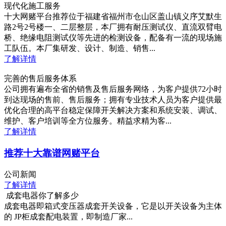
现代化施工服务
十大网赌平台推荐位于福建省福州市仓山区盖山镇义序艾默生
路2号2号楼一、二层整层，本厂拥有耐压测试仪、直流双臂电
桥、绝缘电阻测试仪等先进的检测设备，配备有一流的现场施
工队伍。本厂集研发、设计、制造、销售...
了解详情
完善的售后服务体系
公司拥有遍布全省的销售及售后服务网络，为客户提供72小时
到达现场的售前、售后服务；拥有专业技术人员为客户提供最
优化合理的高平台稳定保障开关解决方案和系统安装、调试、
维护、客户培训等全方位服务。精益求精为客...
了解详情
推荐十大靠谱网赌平台
公司新闻
了解详情
成套电器你了解多少
成套电器即箱式变压器成套开关设备，它是以开关设备为主体
的 JP柜成套配电装置，即制造厂家...