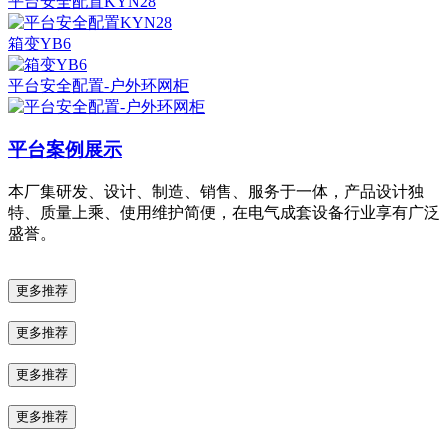
平台安全配置KYN28
箱变YB6
平台安全配置-户外环网柜
平台案例展示
本厂集研发、设计、制造、销售、服务于一体，产品设计独
特、质量上乘、使用维护简便，在电气成套设备行业享有广泛
盛誉。
更多推荐
更多推荐
更多推荐
更多推荐