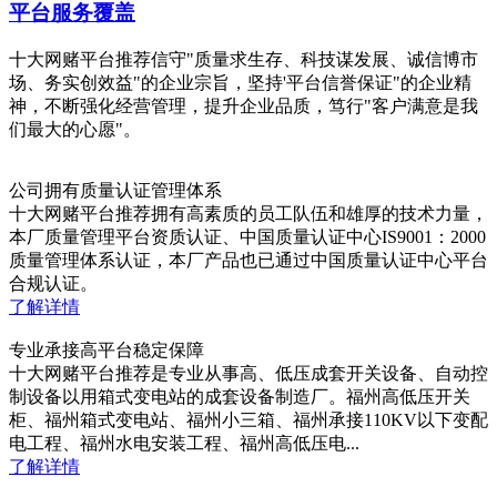
平台服务覆盖
十大网赌平台推荐信守"质量求生存、科技谋发展、诚信博市
场、务实创效益"的企业宗旨，坚持'平台信誉保证"的企业精
神，不断强化经营管理，提升企业品质，笃行"客户满意是我
们最大的心愿"。
公司拥有质量认证管理体系
十大网赌平台推荐拥有高素质的员工队伍和雄厚的技术力量，
本厂质量管理平台资质认证、中国质量认证中心IS9001：2000
质量管理体系认证，本厂产品也已通过中国质量认证中心平台
合规认证。
了解详情
专业承接高平台稳定保障
十大网赌平台推荐是专业从事高、低压成套开关设备、自动控
制设备以用箱式变电站的成套设备制造厂。福州高低压开关
柜、福州箱式变电站、福州小三箱、福州承接110KV以下变配
电工程、福州水电安装工程、福州高低压电...
了解详情