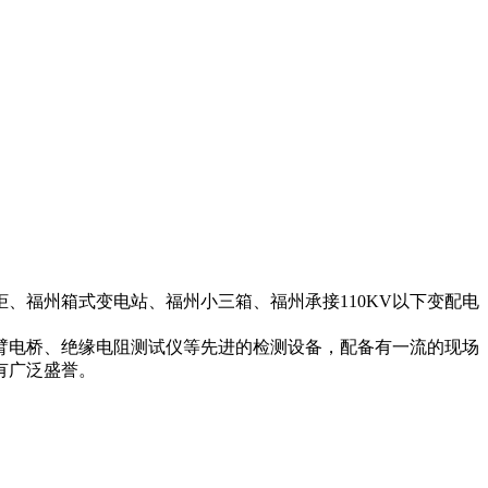
、福州箱式变电站、福州小三箱、福州承接110KV以下变配电
臂电桥、绝缘电阻测试仪等先进的检测设备，配备有一流的现场
有广泛盛誉。