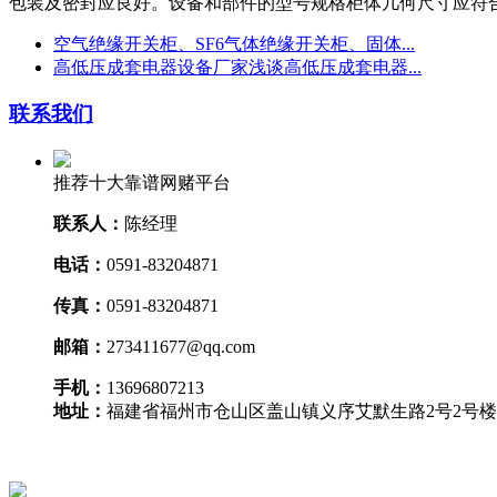
包装及密封应良好。设备和部件的型号规格柜体几何尺寸应符合
空气绝缘开关柜、SF6气体绝缘开关柜、固体...
高低压成套电器设备厂家浅谈高低压成套电器...
联系我们
推荐十大靠谱网赌平台
联系人：
陈经理
电话：
0591-83204871
传真：
0591-83204871
邮箱：
273411677@qq.com
手机：
13696807213
地址：
福建省福州市仓山区盖山镇义序艾默生路2号2号