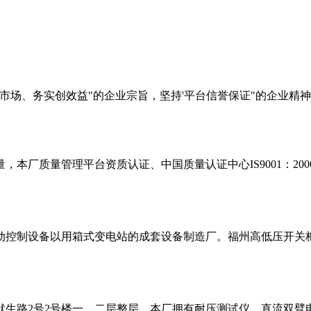
市场、务实创效益"的企业宗旨，坚持'平台信誉保证"的企业精
本厂质量管理平台资质认证、中国质量认证中心IS9001：2
控制设备以用箱式变电站的成套设备制造厂。福州高低压开关柜
默生路2号2号楼一、二层整层，本厂拥有耐压测试仪、直流双臂