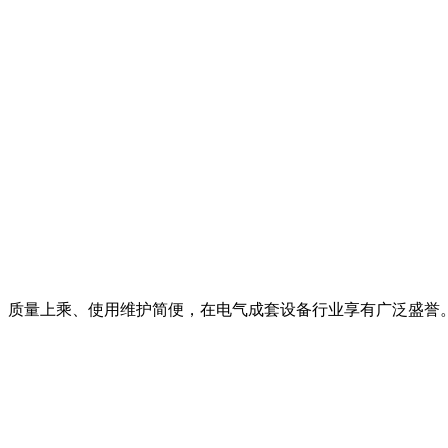
、质量上乘、使用维护简便，在电气成套设备行业享有广泛盛誉