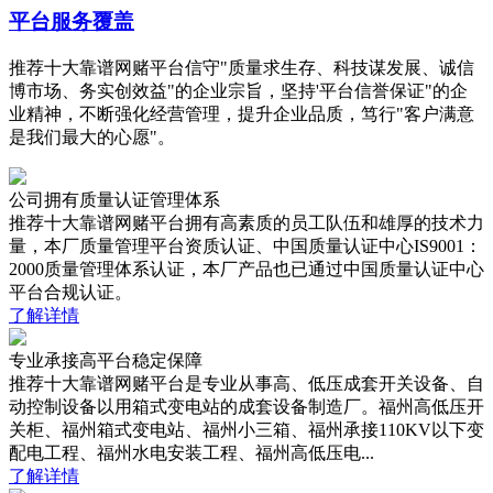
平台服务覆盖
推荐十大靠谱网赌平台信守"质量求生存、科技谋发展、诚信
博市场、务实创效益"的企业宗旨，坚持'平台信誉保证"的企
业精神，不断强化经营管理，提升企业品质，笃行"客户满意
是我们最大的心愿"。
公司拥有质量认证管理体系
推荐十大靠谱网赌平台拥有高素质的员工队伍和雄厚的技术力
量，本厂质量管理平台资质认证、中国质量认证中心IS9001：
2000质量管理体系认证，本厂产品也已通过中国质量认证中心
平台合规认证。
了解详情
专业承接高平台稳定保障
推荐十大靠谱网赌平台是专业从事高、低压成套开关设备、自
动控制设备以用箱式变电站的成套设备制造厂。福州高低压开
关柜、福州箱式变电站、福州小三箱、福州承接110KV以下变
配电工程、福州水电安装工程、福州高低压电...
了解详情