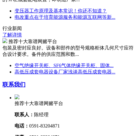
变压器工作原理及基本常识！你还不知道？
电改重点在于培育能源服务和能源互联网等新...
行业新闻
了解详情
推荐十大靠谱网赌平台
包装及密封应良好。设备和部件的型号规格柜体几何尺寸应符
合设计要求。备件的供应范围和数...
空气绝缘开关柜、SF6气体绝缘开关柜、固体...
高低压成套电器设备厂家浅谈高低压成套电器...
联系我们
推荐十大靠谱网赌平台
联系人：
陈经理
电话：
0591-83204871