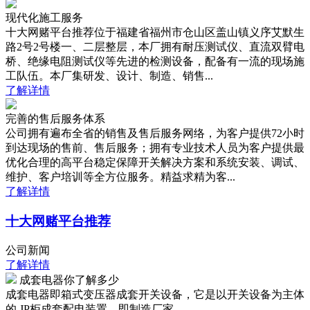
现代化施工服务
十大网赌平台推荐位于福建省福州市仓山区盖山镇义序艾默生
路2号2号楼一、二层整层，本厂拥有耐压测试仪、直流双臂电
桥、绝缘电阻测试仪等先进的检测设备，配备有一流的现场施
工队伍。本厂集研发、设计、制造、销售...
了解详情
完善的售后服务体系
公司拥有遍布全省的销售及售后服务网络，为客户提供72小时
到达现场的售前、售后服务；拥有专业技术人员为客户提供最
优化合理的高平台稳定保障开关解决方案和系统安装、调试、
维护、客户培训等全方位服务。精益求精为客...
了解详情
十大网赌平台推荐
公司新闻
了解详情
成套电器你了解多少
成套电器即箱式变压器成套开关设备，它是以开关设备为主体
的 JP柜成套配电装置，即制造厂家...