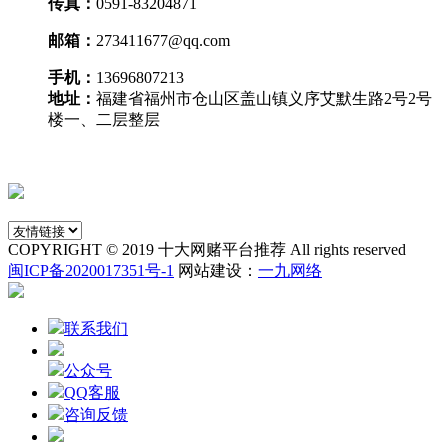
传真：
0591-83204871
邮箱：
273411677@qq.com
手机：
13696807213
地址：
福建省福州市仓山区盖山镇义序艾默生路2号2号
楼一、二层整层
COPYRIGHT © 2019 十大网赌平台推荐 All rights reserved
闽ICP备2020017351号-1
网站建设：
一九网络
联系我们
公众号
QQ客服
咨询反馈