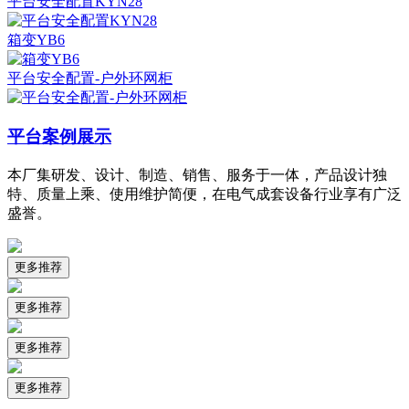
平台安全配置KYN28
箱变YB6
平台安全配置-户外环网柜
平台案例展示
本厂集研发、设计、制造、销售、服务于一体，产品设计独
特、质量上乘、使用维护简便，在电气成套设备行业享有广泛
盛誉。
更多推荐
更多推荐
更多推荐
更多推荐