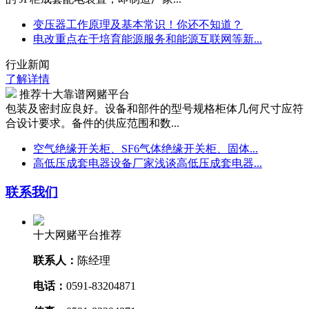
变压器工作原理及基本常识！你还不知道？
电改重点在于培育能源服务和能源互联网等新...
行业新闻
了解详情
推荐十大靠谱网赌平台
包装及密封应良好。设备和部件的型号规格柜体几何尺寸应符
合设计要求。备件的供应范围和数...
空气绝缘开关柜、SF6气体绝缘开关柜、固体...
高低压成套电器设备厂家浅谈高低压成套电器...
联系我们
十大网赌平台推荐
联系人：
陈经理
电话：
0591-83204871