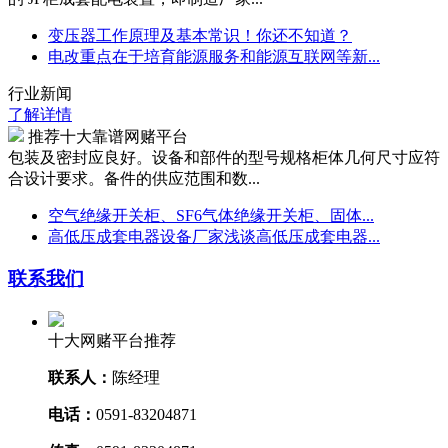
变压器工作原理及基本常识！你还不知道？
电改重点在于培育能源服务和能源互联网等新...
行业新闻
了解详情
推荐十大靠谱网赌平台
包装及密封应良好。设备和部件的型号规格柜体几何尺寸应符
合设计要求。备件的供应范围和数...
空气绝缘开关柜、SF6气体绝缘开关柜、固体...
高低压成套电器设备厂家浅谈高低压成套电器...
联系我们
十大网赌平台推荐
联系人：
陈经理
电话：
0591-83204871