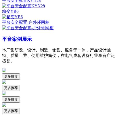
平台安全配置KYN28
箱变YB6
平台安全配置-户外环网柜
平台案例展示
本厂集研发、设计、制造、销售、服务于一体，产品设计独
特、质量上乘、使用维护简便，在电气成套设备行业享有广泛
盛誉。
更多推荐
更多推荐
更多推荐
更多推荐