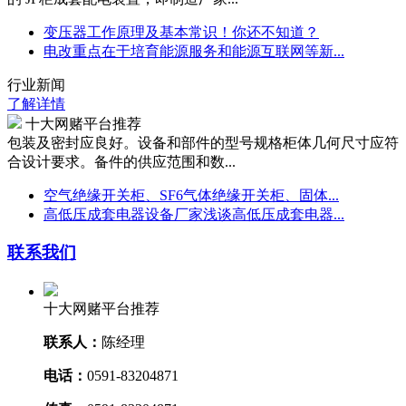
变压器工作原理及基本常识！你还不知道？
电改重点在于培育能源服务和能源互联网等新...
行业新闻
了解详情
十大网赌平台推荐
包装及密封应良好。设备和部件的型号规格柜体几何尺寸应符
合设计要求。备件的供应范围和数...
空气绝缘开关柜、SF6气体绝缘开关柜、固体...
高低压成套电器设备厂家浅谈高低压成套电器...
联系我们
十大网赌平台推荐
联系人：
陈经理
电话：
0591-83204871