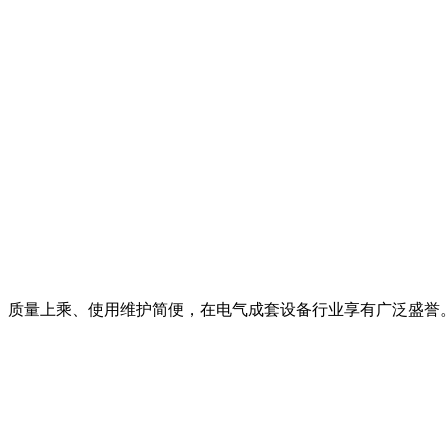
、质量上乘、使用维护简便，在电气成套设备行业享有广泛盛誉