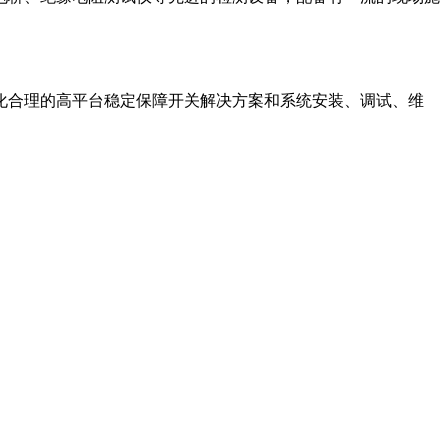
化合理的高平台稳定保障开关解决方案和系统安装、调试、维