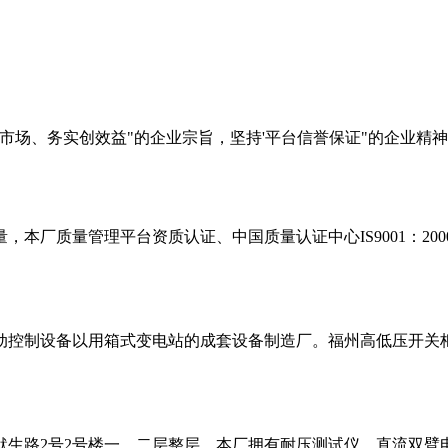
市场、务实创效益"的企业宗旨，坚持'平台信誉保证"的企业精
本厂质量管理平台资质认证、中国质量认证中心IS9001：2
控制设备以用箱式变电站的成套设备制造厂。福州高低压开关柜
默生路2号2号楼一、二层整层，本厂拥有耐压测试仪、直流双臂