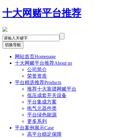
十大网赌平台推荐
切换导航
网站首页
Homepage
十大网赌平台推荐
About us
公司简介
荣誉资质
平台精选推荐
Products
推荐十大靠谱网赌平台
低压成套开关设备
平台集成方案
电气元器件类
平台绿色能源
更多系列
平台案例展示
Case
高平台稳定保障