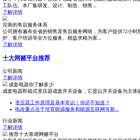
工队伍。本厂集研发、设计、制造、销售...
了解详情
完善的售后服务体系
公司拥有遍布全省的销售及售后服务网络，为客户提供72小
护、客户培训等全方位服务。精益求精为客...
了解详情
十大网赌平台推荐
公司新闻
了解详情
成套电器你了解多少
成套电器即箱式变压器成套开关设备，它是以开关设备为主体的 J
变压器工作原理及基本常识！你还不知道？
电改重点在于培育能源服务和能源互联网等新...
行业新闻
了解详情
推荐十大靠谱网赌平台