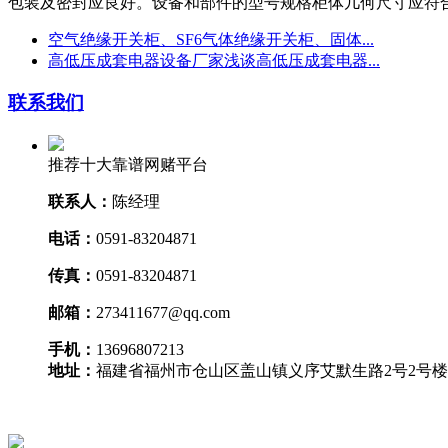
包装及密封应良好。设备和部件的型号规格柜体几何尺寸应符合
空气绝缘开关柜、SF6气体绝缘开关柜、固体...
高低压成套电器设备厂家浅谈高低压成套电器...
联系我们
推荐十大靠谱网赌平台
联系人：
陈经理
电话：
0591-83204871
传真：
0591-83204871
邮箱：
273411677@qq.com
手机：
13696807213
地址：
福建省福州市仓山区盖山镇义序艾默生路2号2号