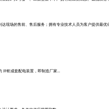
时到达现场的售前、售后服务；拥有专业技术人员为客户提供最优
P柜成套配电装置，即制造厂家...