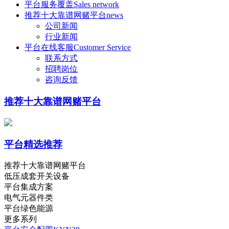
平台服务覆盖
Sales network
推荐十大靠谱网赌平台
news
公司新闻
行业新闻
平台在线客服
Customer Service
联系方式
招聘岗位
咨询反馈
推荐十大靠谱网赌平台
平台精选推荐
推荐十大靠谱网赌平台
低压成套开关设备
平台集成方案
电气元器件类
平台绿色能源
更多系列