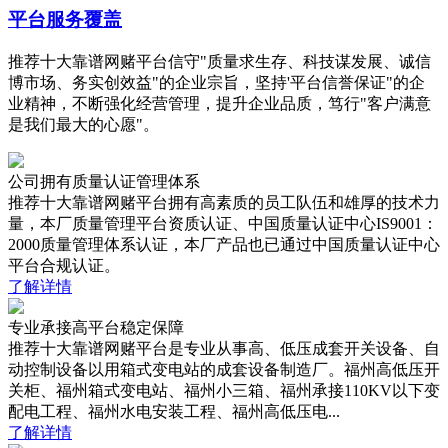
平台服务覆盖
推荐十大靠谱网赌平台信守"质量求生存、科技谋发展、诚信
博市场、务实创效益"的企业宗旨，坚持'平台信誉保证"的企
业精神，不断强化经营管理，提升企业品质，笃行"客户满意
是我们最大的心愿"。
公司拥有质量认证管理体系
推荐十大靠谱网赌平台拥有高素质的员工队伍和雄厚的技术力
量，本厂质量管理平台资质认证、中国质量认证中心IS9001：
2000质量管理体系认证，本厂产品也已通过中国质量认证中心
平台合规认证。
了解详情
专业承接高平台稳定保障
推荐十大靠谱网赌平台是专业从事高、低压成套开关设备、自
动控制设备以用箱式变电站的成套设备制造厂。福州高低压开
关柜、福州箱式变电站、福州小三箱、福州承接110KV以下变
配电工程、福州水电安装工程、福州高低压电...
了解详情