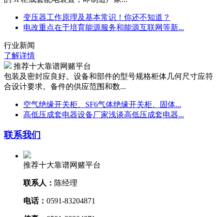
变压器工作原理及基本常识！你还不知道？
电改重点在于培育能源服务和能源互联网等新...
行业新闻
了解详情
推荐十大靠谱网赌平台
包装及密封应良好。设备和部件的型号规格柜体几何尺寸应符
合设计要求。备件的供应范围和数...
空气绝缘开关柜、SF6气体绝缘开关柜、固体...
高低压成套电器设备厂家浅谈高低压成套电器...
联系我们
推荐十大靠谱网赌平台
联系人：
陈经理
电话：
0591-83204871