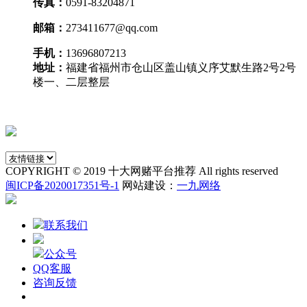
传真：
0591-83204871
邮箱：
273411677@qq.com
手机：
13696807213
地址：
福建省福州市仓山区盖山镇义序艾默生路2号2号
楼一、二层整层
COPYRIGHT © 2019 十大网赌平台推荐 All rights reserved
闽ICP备2020017351号-1
网站建设：
一九网络
联系我们
公众号
QQ客服
咨询反馈