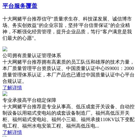
平台服务覆盖
十大网赌平台推荐信守"质量求生存、科技谋发展、诚信博市
场、务实创效益"的企业宗旨，坚持'平台信誉保证"的企业精
神，不断强化经营管理，提升企业品质，笃行"客户满意是我
们最大的心愿"。
公司拥有质量认证管理体系
十大网赌平台推荐拥有高素质的员工队伍和雄厚的技术力量，
本厂质量管理平台资质认证、中国质量认证中心IS9001：2000
质量管理体系认证，本厂产品也已通过中国质量认证中心平台
合规认证。
了解详情
专业承接高平台稳定保障
十大网赌平台推荐是专业从事高、低压成套开关设备、自动控
制设备以用箱式变电站的成套设备制造厂。福州高低压开关
柜、福州箱式变电站、福州小三箱、福州承接110KV以下变配
电工程、福州水电安装工程、福州高低压电...
了解详情