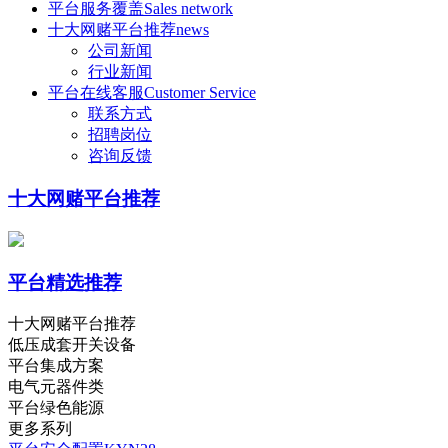
平台服务覆盖
Sales network
十大网赌平台推荐
news
公司新闻
行业新闻
平台在线客服
Customer Service
联系方式
招聘岗位
咨询反馈
十大网赌平台推荐
平台精选推荐
十大网赌平台推荐
低压成套开关设备
平台集成方案
电气元器件类
平台绿色能源
更多系列