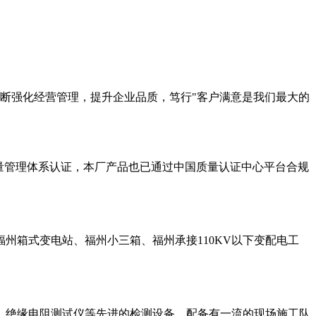
不断强化经营管理，提升企业品质，笃行"客户满意是我们最大的
0质量管理体系认证，本厂产品也已通过中国质量认证中心平台合规
州箱式变电站、福州小三箱、福州承接110KV以下变配电工
、绝缘电阻测试仪等先进的检测设备，配备有一流的现场施工队