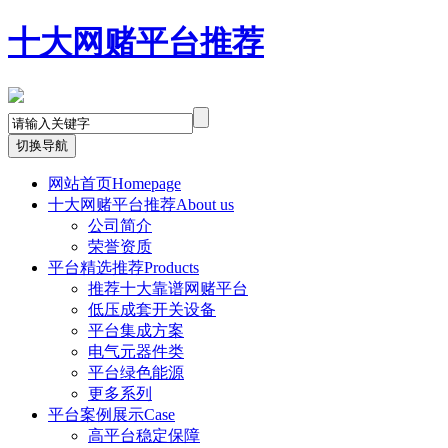
十大网赌平台推荐
切换导航
网站首页
Homepage
十大网赌平台推荐
About us
公司简介
荣誉资质
平台精选推荐
Products
推荐十大靠谱网赌平台
低压成套开关设备
平台集成方案
电气元器件类
平台绿色能源
更多系列
平台案例展示
Case
高平台稳定保障