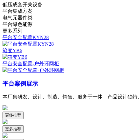
低压成套开关设备
平台集成方案
电气元器件类
平台绿色能源
更多系列
平台安全配置KYN28
箱变YB6
平台安全配置-户外环网柜
平台案例展示
本厂集研发、设计、制造、销售、服务于一体，产品设计独特
更多推荐
更多推荐