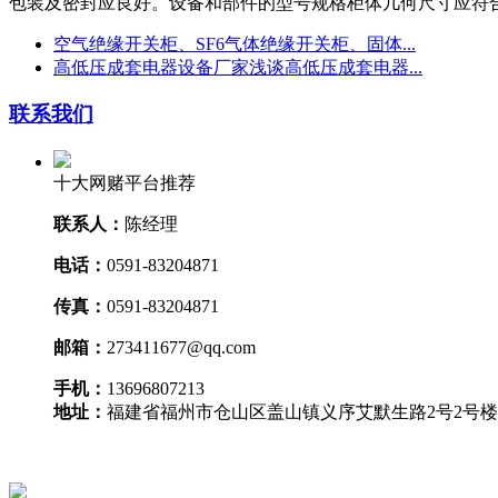
包装及密封应良好。设备和部件的型号规格柜体几何尺寸应符合
空气绝缘开关柜、SF6气体绝缘开关柜、固体...
高低压成套电器设备厂家浅谈高低压成套电器...
联系我们
十大网赌平台推荐
联系人：
陈经理
电话：
0591-83204871
传真：
0591-83204871
邮箱：
273411677@qq.com
手机：
13696807213
地址：
福建省福州市仓山区盖山镇义序艾默生路2号2号