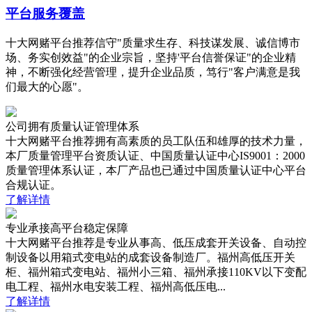
平台服务覆盖
十大网赌平台推荐信守"质量求生存、科技谋发展、诚信博市
场、务实创效益"的企业宗旨，坚持'平台信誉保证"的企业精
神，不断强化经营管理，提升企业品质，笃行"客户满意是我
们最大的心愿"。
公司拥有质量认证管理体系
十大网赌平台推荐拥有高素质的员工队伍和雄厚的技术力量，
本厂质量管理平台资质认证、中国质量认证中心IS9001：2000
质量管理体系认证，本厂产品也已通过中国质量认证中心平台
合规认证。
了解详情
专业承接高平台稳定保障
十大网赌平台推荐是专业从事高、低压成套开关设备、自动控
制设备以用箱式变电站的成套设备制造厂。福州高低压开关
柜、福州箱式变电站、福州小三箱、福州承接110KV以下变配
电工程、福州水电安装工程、福州高低压电...
了解详情