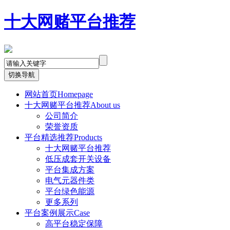
十大网赌平台推荐
切换导航
网站首页
Homepage
十大网赌平台推荐
About us
公司简介
荣誉资质
平台精选推荐
Products
十大网赌平台推荐
低压成套开关设备
平台集成方案
电气元器件类
平台绿色能源
更多系列
平台案例展示
Case
高平台稳定保障